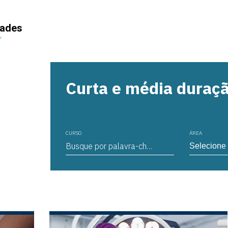
dades
Curta e média duraç
CURSO
ÁREA