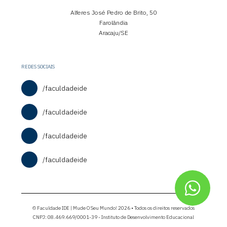
Alferes José Pedro de Brito, 50
Farolândia
Aracaju/SE
REDES SOCIAIS
/faculdadeide
/faculdadeide
/faculdadeide
/faculdadeide
© Faculdade IDE | Mude O Seu Mundo! 2026 • Todos os direitos reservados
CNPJ: 08.469.669/0001-39 - Instituto de Desenvolvimento Educacional