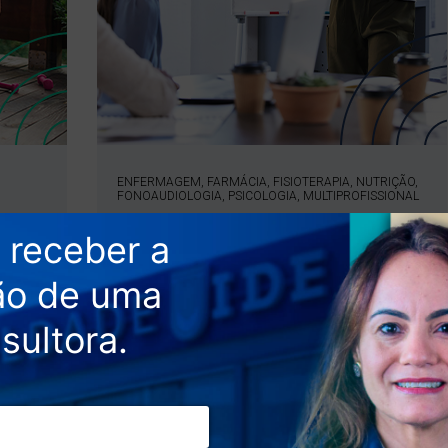
ENFERMAGEM, FARMÁCIA, FISIOTERAPIA, NUTRIÇÃO,
FONOAUDIOLOGIA, PSICOLOGIA, MULTIPROFISSIONAL
Saúde Coletiva
Recife
S
SAIBA MAIS