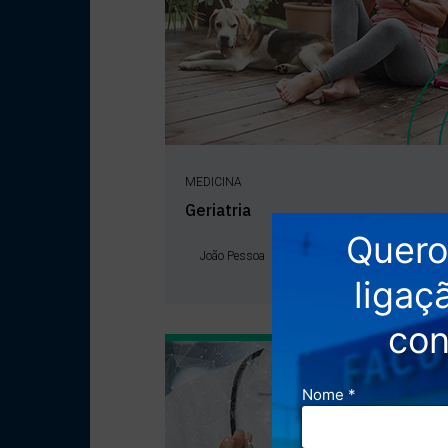
MEDICINA
Geriatria
João Pessoa
SAIBA MAI
INSTITUCIONAL
CURSOS
EVENTOS