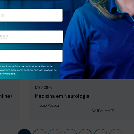
MEDICINA
nline)
Medicina em Neurologia
João Pessoa
S
SAIBA MAIS