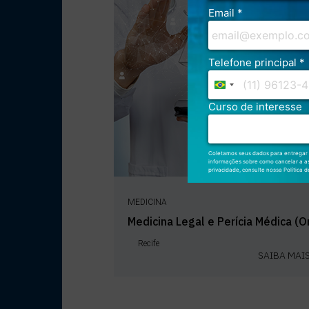
BLOG
ALUNO
FALE CONOSCO
MEDICINA
Medicina Legal e Perícia Médica (O
Recife
SAIBA MAI