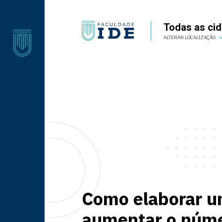
Todas as ci
Todas as cidades
ALTERAR LOCALIZAÇÃO
ALTERAR LOCALIZAÇÃO
Como elaborar u
aumentar o núme