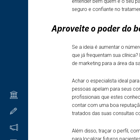
entender bem quem é o seu pac
seguro e confiante no tratame
Aproveite o poder do b
Se a ideia é aumentar o número
que já frequentam sua clínica
de marketing para a área da s
Achar o especialista ideal pa
pessoas apelam para seus cont
INSTITUCIONAL
profissionais que estes conh
contar com uma boa reputação
CURSOS
tratados das suas consultas c
EVENTOS
Além disso, traçar o perfil, c
para localizar futuros paciente