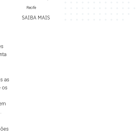
Recife
SAIBA MAIS
es
nta
es as
e os
bem
.
ções