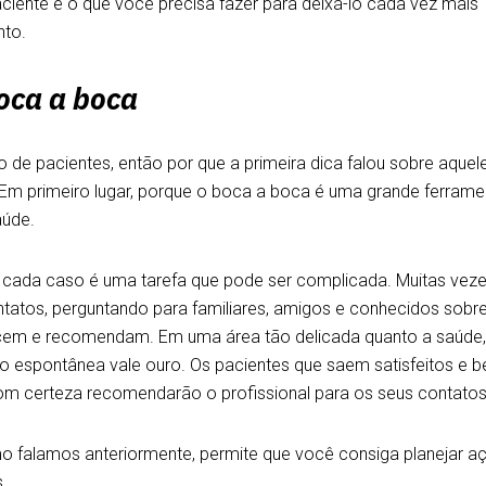
iente e o que você precisa fazer para deixá-lo cada vez mais
nto.
oca a boca
 de pacientes, então por que a primeira dica falou sobre aquel
? Em primeiro lugar, porque o boca a boca é uma grande ferrame
aúde.
ra cada caso é uma tarefa que pode ser complicada. Muitas vez
atos, perguntando para familiares, amigos e conhecidos sobr
ecem e recomendam. Em uma área tão delicada quanto a saúde,
 espontânea vale ouro. Os pacientes que saem satisfeitos e 
om certeza recomendarão o profissional para os seus contatos
omo falamos anteriormente, permite que você consiga planejar a
s.