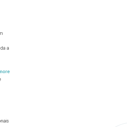
am
nda a
imore
e
onais