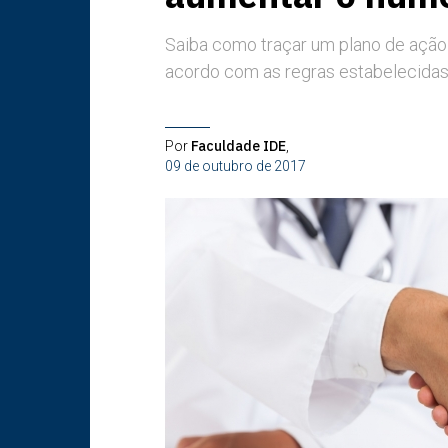
Saiba como traçar um plano de ação 
acordo com as regras estabelecidas
Faculdade IDE
Por
,
09 de outubro de 2017