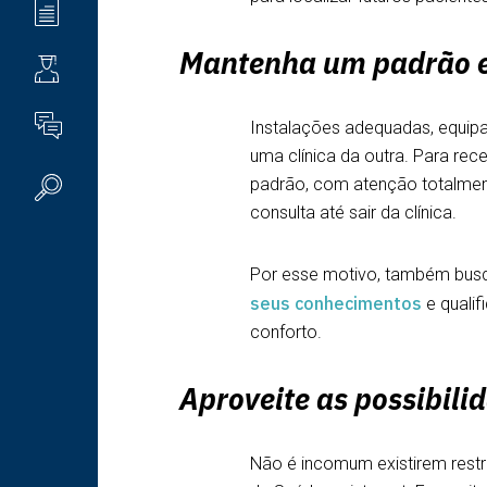
BLOG
Mantenha um padrão 
ALUNO
FALE CONOSCO
Instalações adequadas, equipa
uma clínica da outra. Para re
padrão, com atenção totalmen
consulta até sair da clínica.
Por esse motivo, também busq
seus conhecimentos
e qualif
conforto.
Aproveite as possibili
Não é incomum existirem restr