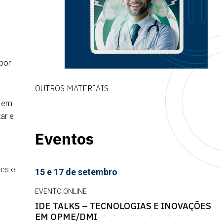
a
 por
OUTROS MATERIAIS
e em
ar e
Eventos
tes e
15 e 17 de setembro
EVENTO ONLINE
IDE TALKS – TECNOLOGIAS E INOVAÇÕES
EM OPME/DMI