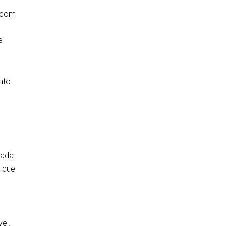
o com
e
ato
sada
e que
el.