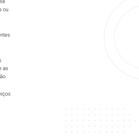
sse
s ou
entes
s
e as
ão.
viços.