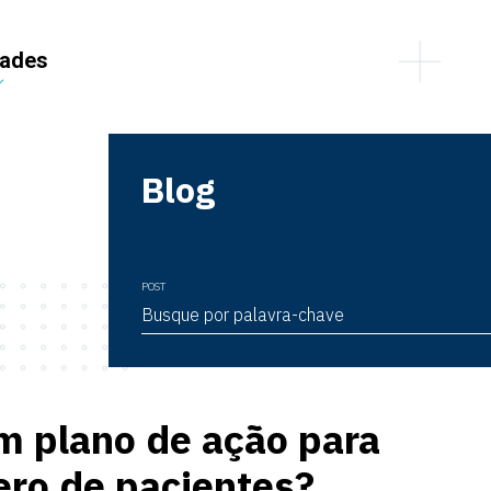
dades
Blog
POST
m plano de ação para
ro de pacientes?