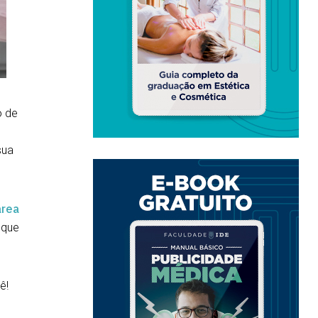
o de
s
sua
área
 que
ê!