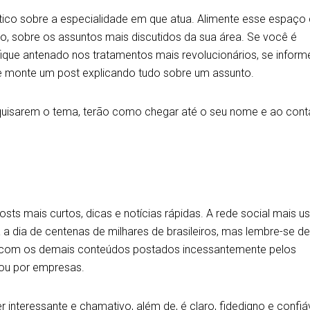
tico sobre a especialidade em que atua. Alimente esse espaç
do, sobre os assuntos mais discutidos da sua área. Se você é
fique antenado nos tratamentos mais revolucionários, se inform
e monte um post explicando tudo sobre um assunto.
quisarem o tema, terão como chegar até o seu nome e ao cont
sts mais curtos, dicas e notícias rápidas. A rede social mais u
a dia de centenas de milhares de brasileiros, mas lembre-se d
ar com os demais conteúdos postados incessantemente pelos
 ou por empresas.
 interessante e chamativo, além de, é claro, fidedigno e confiáv