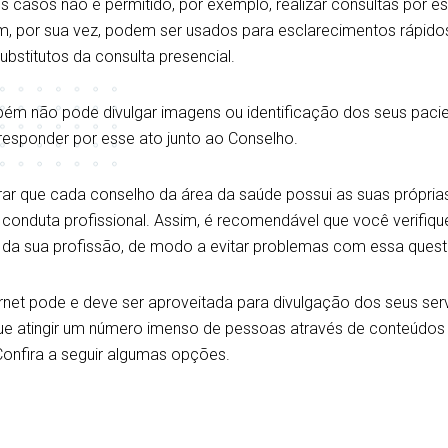
s casos não é permitido, por exemplo, realizar consultas por e
m, por sua vez, podem ser usados para esclarecimentos rápido
bstitutos da consulta presencial.
mbém não pode divulgar imagens ou identificação dos seus paci
esponder por esse ato junto ao Conselho.
rar que cada conselho da área da saúde possui as suas própria
onduta profissional. Assim, é recomendável que você verifiqu
 da sua profissão, de modo a evitar problemas com essa quest
ernet pode e deve ser aproveitada para divulgação dos seus ser
gue atingir um número imenso de pessoas através de conteúdos
Confira a seguir algumas opções.