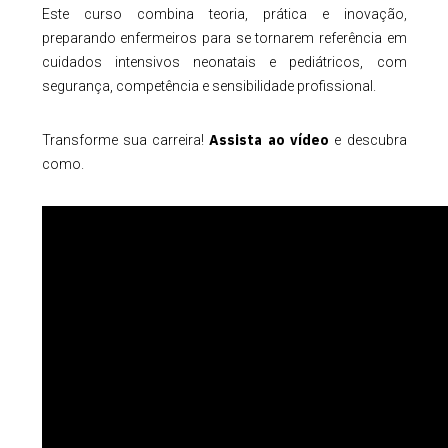
Este curso combina teoria, prática e inovação,
preparando enfermeiros para se tornarem referência em
cuidados intensivos neonatais e pediátricos, com
segurança, competência e sensibilidade profissional.
Assista ao vídeo
Transforme sua carreira!
e descubra
como.