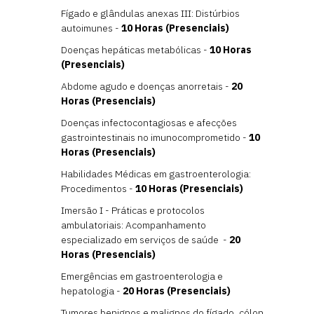
Fígado e glândulas anexas III: Distúrbios
autoimunes -
10 Horas (Presenciais)
Doenças hepáticas metabólicas -
10 Horas
(Presenciais)
Abdome agudo e doenças anorretais -
20
Horas (Presenciais)
Doenças infectocontagiosas e afecções
gastrointestinais no imunocomprometido -
10
Horas (Presenciais)
Habilidades Médicas em gastroenterologia:
Procedimentos -
10 Horas (Presenciais)
Imersão I - Práticas e protocolos
ambulatoriais: Acompanhamento
especializado em serviços de saúde -
20
Horas (Presenciais)
Emergências em gastroenterologia e
hepatologia -
20 Horas (Presenciais)
Tumores benignos e malignos do fígado, cólon