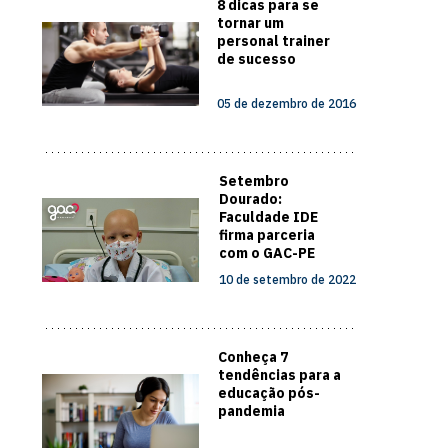
8 dicas para se
tornar um
personal trainer
de sucesso
05 de dezembro de 2016
Setembro
Dourado:
Faculdade IDE
firma parceria
com o GAC-PE
para estimular o
10 de setembro de 2022
diagnóstico
precoce do
câncer
Infantojuvenil
Conheça 7
tendências para a
educação pós-
pandemia